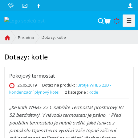
☰
V
y
h
Ú
Dotazy: kotle
Poradna
l
v
o
e
Dotazy: kotle
d
d
n
a
í
t
Pokojový termostat
s
t
26.05.2019
Dotaz na produkt :
Brötje WHBS 22D -
r
kondenzační plynový kotel
z kategorie :
Kotle
a
n
Ke kotli WHBS 22 C nabízíte Termostat prostorový BT 
a
52 bezdrátový. V návodu termostatu je psáno, " Před 
použitím termostatu je nutné ověřit, jaké funkce z 
protokolu OpenTherm využívá Vaše topné zařízení

(některá topná zařízení nevyužívají všechny funkce 