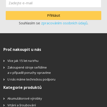
Přihlásit
Souhlasím se
zpracováním osobních údajů
.
Proč nakoupit u nás
Více jak 15 let na trhu
Zakoupené stroje seřídíme
a v případě poruchy opravíme
U nás máme technickou podporu
Kategorie produktů
Akumulátorové výrobky
Vrtání a šroubování