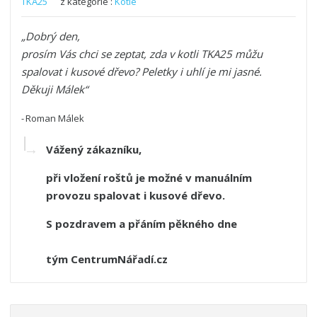
TKA25
z kategorie :
Kotle
Dobrý den, 

prosím Vás chci se zeptat, zda v kotli TKA25 můžu 
spalovat i kusové dřevo? Peletky i uhlí je mi jasné. 

Děkuji Málek
Roman Málek
Vážený zákazníku,
při vložení roštů je možné v manuálním
provozu spalovat i kusové dřevo.
S pozdravem a přáním pěkného dne
tým CentrumNářadí.cz