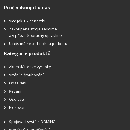
Proč nakoupit u nás
Více jak 15 let na trhu
Zakoupené stroje seřídíme
a v případě poruchy opravíme
U nás máme technickou podporu
Kategorie produktů
Akumulátorové výrobky
Vrtání a šroubování
Odsávání
Řezání
Oscilace
Frézování
Spojovací systém DOMINO
Broušení a kartáčování