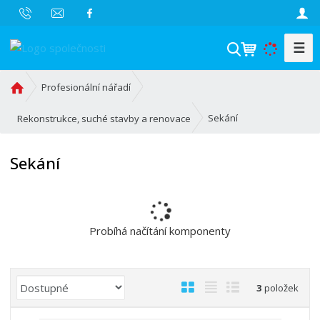
☰
V
y
h
Ú
Profesionální nářadí
l
v
o
e
Sekání
Rekonstrukce, suché stavby a renovace
d
d
n
a
Sekání
í
t
s
t
r
a
Probíhá načítání komponenty
n
a
Ř
O
T
Ř
3
položek
a
b
a
á
z