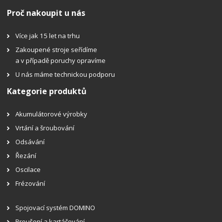
Proč nakoupit u nás
Více jak 15 let na trhu
Zakoupené stroje seřídíme
a v případě poruchy opravíme
U nás máme technickou podporu
Kategorie produktů
Akumulátorové výrobky
Vrtání a šroubování
Odsávání
Řezání
Oscilace
Frézování
Spojovací systém DOMINO
Broušení a kartáčování