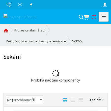
☰
V
y
h
Ú
Profesionální nářadí
l
v
o
e
Sekání
Rekonstrukce, suché stavby a renovace
d
d
n
a
Sekání
í
t
s
t
r
a
Probíhá načítání komponenty
n
a
Ř
O
T
Ř
3
položek
a
b
a
á
z