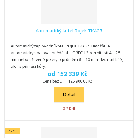
z
l
o
í
k
k
v
p
o
o
ý
r
o
v
v
v
Automatický kotel Rojek TKA25
d
ý
ý
ý
u
v
v
p
k
Automatický teplovodní kotel ROJEK TKA 25 umožňuje
ý
ý
i
t
automaticky spalovat hnědé uhlí OŘECH 2 o zrnitosti 4 – 25
p
p
s
ů
mm nebo dřevěné pelety o průměru 6 – 10 mm - kvalitní bílé,
i
i
ale i s příměsí kůry.
s
s
od
152 339 Kč
Cena bez DPH 125 900,00 Kč
Detail
5-7 DNÍ
AKCE