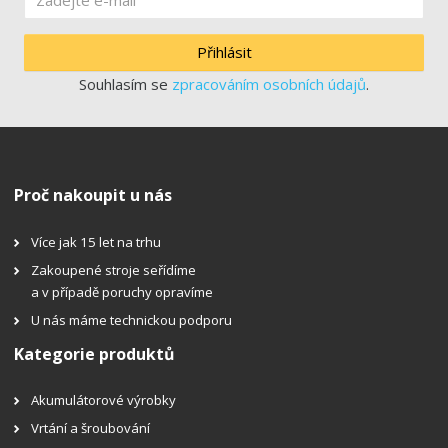
Přihlásit
Souhlasím se
zpracováním osobních údajů
.
Proč nakoupit u nás
Více jak 15 let na trhu
Zakoupené stroje seřídíme
a v případě poruchy opravíme
U nás máme technickou podporu
Kategorie produktů
Akumulátorové výrobky
Vrtání a šroubování