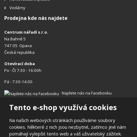
Vodárny
Prodejna kde nás najdete
Centrum nářadí s.r.o.
Na Bahně 5
747 05 Opava
Česká republika
Otevírací doba
Po - Čt 7:30 - 16:00h
Pá - 7:30-14:00
Najdete nás na Facebooku
Tento e-shop využívá cookies
Na našich webových stránkách používáme soubory
cookies. Některé z nich jsou nezbytné, zatímco jiné nám
© 2026, Centrum nářadí s.r.o.
pomáhají vylepšit tento web a váš uživatelský zážitek.
Prohlášení o přístupnosti
|
Ochrana osobních údajů
|
Mapa stránek