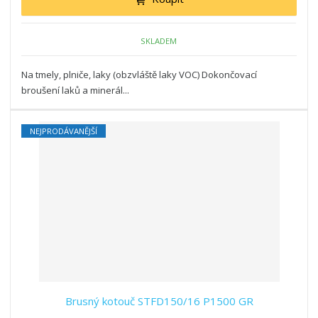
SKLADEM
Na tmely, plniče, laky (obzvláště laky VOC) Dokončovací
broušení laků a minerál...
NEJPRODÁVANĚJŠÍ
Brusný kotouč STFD150/16 P1500 GR