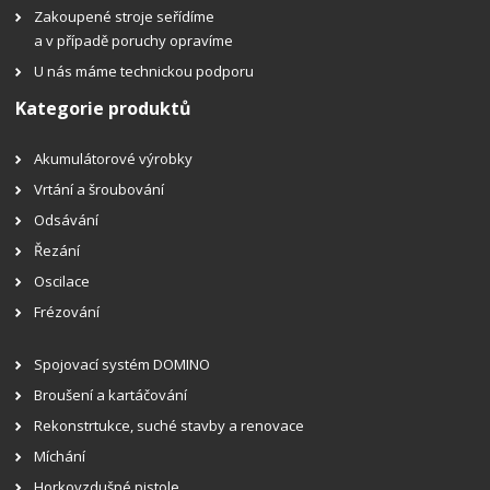
Zakoupené stroje seřídíme
a v případě poruchy opravíme
U nás máme technickou podporu
Kategorie produktů
Akumulátorové výrobky
Vrtání a šroubování
Odsávání
Řezání
Oscilace
Frézování
Spojovací systém DOMINO
Broušení a kartáčování
Rekonstrtukce, suché stavby a renovace
Míchání
Horkovzdušné pistole