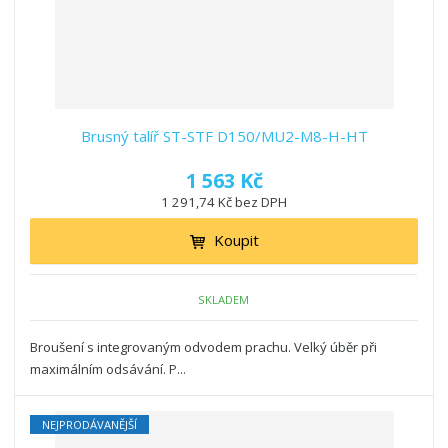
Brusný talíř ST-STF D150/MU2-M8-H-HT
1 563 Kč
1 291,74 Kč bez DPH
Koupit
SKLADEM
Broušení s integrovaným odvodem prachu. Velký úběr při
maximálním odsávání. P...
NEJPRODÁVANĚJŠÍ