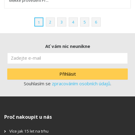
Měkké provedení Pr...
2
3
4
5
6
1
Ať vám nic neunikne
Přihlásit
Souhlasím se
zpracováním osobních údajů
.
Proč nakoupit u nás
Více jak 15 let na trhu