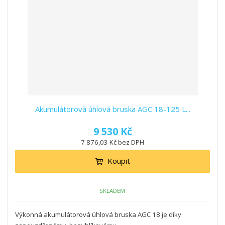
n
z
l
o
í
k
k
v
p
o
o
ý
r
o
v
v
v
d
ý
ý
ý
u
v
v
p
k
ý
ý
i
t
p
p
s
ů
i
i
Akumulátorová úhlová bruska AGC 18-125 L...
s
s
9 530 Kč
7 876,03 Kč bez DPH
Koupit
SKLADEM
Výkonná akumulátorová úhlová bruska AGC 18 je díky