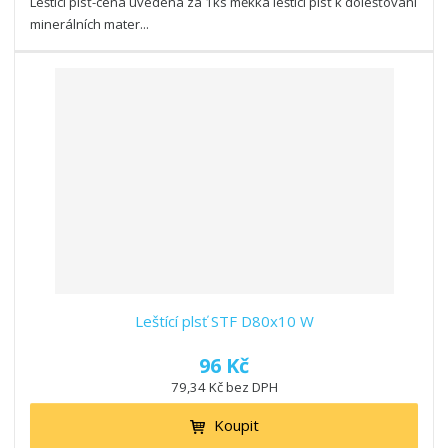
Lešticí plsť-cena uvedena za 1ks měkká lešticí plsť k dolešťování
minerálních mater...
Leštící plsť STF D80x10 W
96 Kč
79,34 Kč bez DPH
Koupit