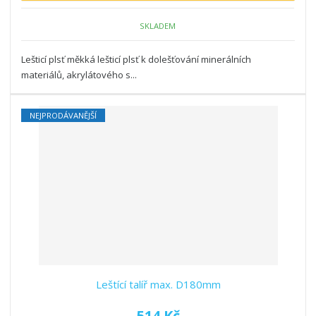
SKLADEM
Lešticí plsť měkká lešticí plsť k dolešťování minerálních
materiálů, akrylátového s...
NEJPRODÁVANĚJŠÍ
Leštící talíř max. D180mm
514 Kč