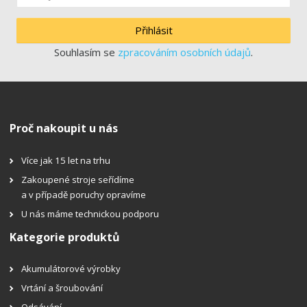
Přihlásit
Souhlasím se
zpracováním osobních údajů
.
Proč nakoupit u nás
Více jak 15 let na trhu
Zakoupené stroje seřídíme
a v případě poruchy opravíme
U nás máme technickou podporu
Kategorie produktů
Akumulátorové výrobky
Vrtání a šroubování
Odsávání