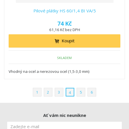
Pilové plátky HS 60/1,4 BI VA/5
74 Kč
61,16 Kč bez DPH
Koupit
SKLADEM
Vhodný na ocel a nerezovou ocel (1,5-3,0 mm)
1
2
3
5
6
4
Ať vám nic neunikne