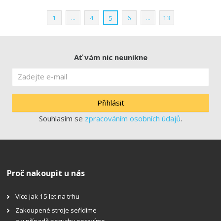
1
...
4
6
...
13
5
Ať vám nic neunikne
Přihlásit
Souhlasím se
zpracováním osobních údajů
.
Proč nakoupit u nás
Více jak 15 let na trhu
Zakoupené stroje seřídíme
a v případě poruchy opravíme