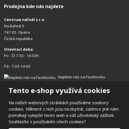
Prodejna kde nás najdete
Centrum nářadí s.r.o.
Na Bahně 5
747 05 Opava
Česká republika
Otevírací doba
Po - Čt 7:30 - 16:00h
Pá - 7:30-14:00
Najdete nás na Facebooku
Tento e-shop využívá cookies
Na našich webových stránkách používáme soubory
cookies. Některé z nich jsou nezbytné, zatímco jiné nám
© 2026, Centrum nářadí s.r.o.
pomáhají vylepšit tento web a váš uživatelský zážitek.
Prohlášení o přístupnosti
|
Ochrana osobních údajů
|
Mapa stránek
Souhlasíte s používáním všech cookies?
|
Reklamace/Vrácení