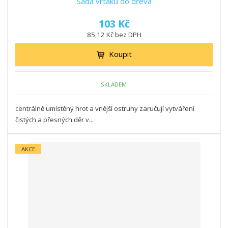
Sada vrtáků do dřeva
103 Kč
85,12 Kč bez DPH
Koupit
SKLADEM
centrálně umístěný hrot a vnější ostruhy zaručují vytváření
čistých a přesných děr v...
AKCE