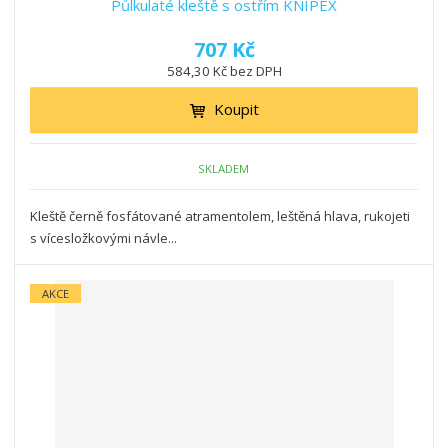
Půlkulaté kleště s ostřím KNIPEX
707 Kč
584,30 Kč bez DPH
Koupit
SKLADEM
Kleště černě fosfátované atramentolem, leštěná hlava, rukojeti
s vícesložkovými návle...
AKCE