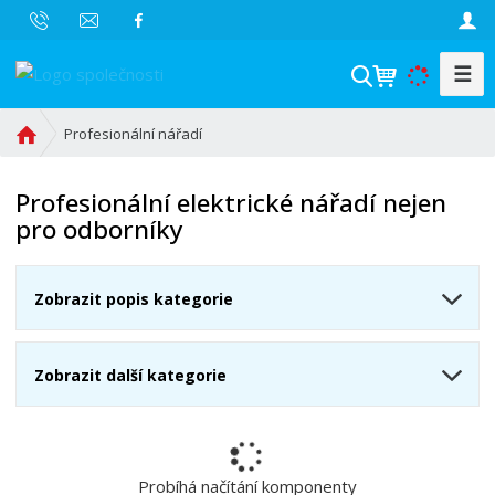
☰
V
y
h
Ú
Profesionální nářadí
l
v
o
e
Profesionální elektrické nářadí nejen
d
d
pro odborníky
n
a
í
t
s
Zobrazit popis kategorie
t
r
a
Zobrazit další kategorie
n
a
Probíhá načítání komponenty