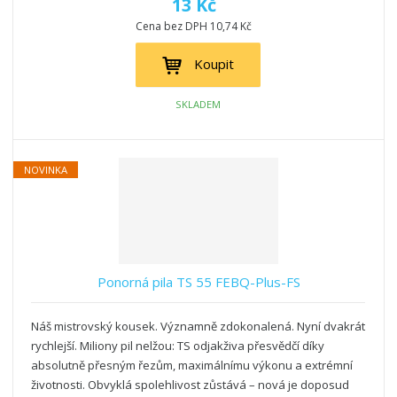
13 Kč
Cena bez DPH 10,74 Kč
Koupit
SKLADEM
NOVINKA
Ponorná pila TS 55 FEBQ-Plus-FS
Náš mistrovský kousek. Významně zdokonalená. Nyní dvakrát
rychlejší. Miliony pil nelžou: TS odjakživa přesvědčí díky
absolutně přesným řezům, maximálnímu výkonu a extrémní
životnosti. Obvyklá spolehlivost zůstává – nová je doposud