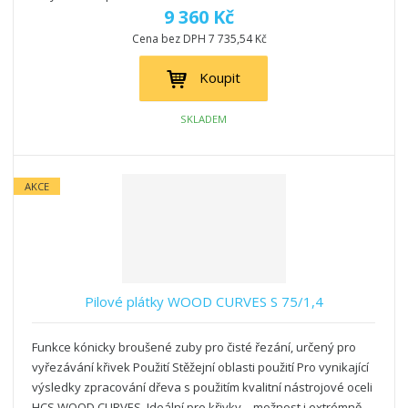
9 360 Kč
Cena bez DPH 7 735,54 Kč
Koupit
SKLADEM
AKCE
Pilové plátky WOOD CURVES S 75/1,4
Funkce kónicky broušené zuby pro čisté řezání, určený pro
vyřezávání křivek Použití Stěžejní oblasti použití Pro vynikající
výsledky zpracování dřeva s použitím kvalitní nástrojové oceli
HCS WOOD CURVES. Ideální pro křivky – možnost i extrémně