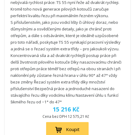
nebývalá rychlost práce: TS 55 nyní řeže až dvakrát rychleji.
Kromě toho nová generace pilových kotoučů zaručuje
perfektní kvalitu řezu při maximálním řezném výkonu.
S příslušenstvím, jako jsou vodicí lišty či úhlový doraz, nebo
důmyslnými a osvědčenými detaily, jako je chránič proti
otřepům, a dále s odsáváním, které je ideálně uzpůsobené
pro toto nářadí, poskytuje TS 55 vynikající pracovní výsledky
a jedná se o řezací systém extra třídy – pro jakoukoli výzvu.
Koncentrovaná síla a až dvakrát rychlejší postup práce při
delší životnosti pilového kotouče Díky nasazovacímu chrániči
proti otřepům práce téměř bez otřepů na obou stranách I při
naklonění pily zůstane řezná hrana v úhlu 90° až 47° vždy
beze změny Řezací systém extra třídy díky množství
příslušenství Bezpečná práce a jednoduché nasazení do
stávajícího řezu díky vodicímu klínu Nastavení úhlu s funkcí
šikmého řezu od −1° do 47°
15 216 Kč
Cena bez DPH 12 575,21 Kč
Koupit