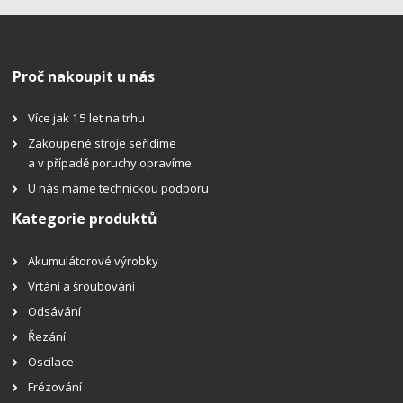
Proč nakoupit u nás
Více jak 15 let na trhu
Zakoupené stroje seřídíme
a v případě poruchy opravíme
U nás máme technickou podporu
Kategorie produktů
Akumulátorové výrobky
Vrtání a šroubování
Odsávání
Řezání
Oscilace
Frézování