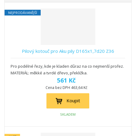
b
a
á
z
r
b
d
e
NEJPRODÁVANĚJŠÍ
á
u
k
n
z
l
o
í
k
k
v
p
o
o
ý
r
o
v
v
v
Pilový kotouč pro Aku pily D165x1,7d20 Z36
d
ý
ý
ý
u
v
v
p
k
Pro podélné řezy, kde je kladen důraz na co nejmenší prořez.
ý
ý
i
t
MATERIÁL: měkké a tvrdé dřevo, překližka.
p
p
s
ů
561 Kč
i
i
Cena bez DPH 463,64 Kč
s
s
Koupit
SKLADEM