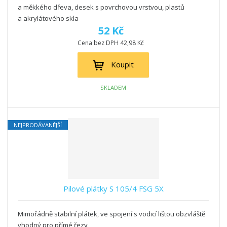
a měkkého dřeva, desek s povrchovou vrstvou, plastů
a akrylátového skla
52 Kč
Cena bez DPH 42,98 Kč
Koupit
SKLADEM
NEJPRODÁVANĚJŠÍ
Pilové plátky S 105/4 FSG 5X
Mimořádně stabilní plátek, ve spojení s vodicí lištou obzvláště
vhodný pro přímé řezy