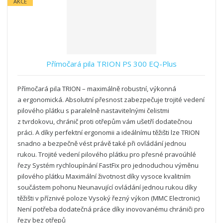
AKCE
Přímočará pila TRION PS 300 EQ-Plus
Přímočará pila TRION – maximálně robustní, výkonná
a ergonomická. Absolutní přesnost zabezpečuje trojité vedení
pilového plátku s paralelně nastavitelnými čelistmi
z tvrdokovu, chránič proti otřepům vám ušetří dodatečnou
práci. A díky perfektní ergonomii a ideálnímu těžišti lze TRION
snadno a bezpečně vést právě také při ovládání jednou
rukou. Trojité vedení pilového plátku pro přesné pravoúhlé
řezy Systém rychloupínání FastFix pro jednoduchou výměnu
pilového plátku Maximální životnost díky vysoce kvalitním
součástem pohonu Neunavující ovládání jednou rukou díky
těžišti v příznivé poloze Vysoký řezný výkon (MMC Electronic)
Není potřeba dodatečná práce díky inovovanému chrániči pro
řezy bez otřepů