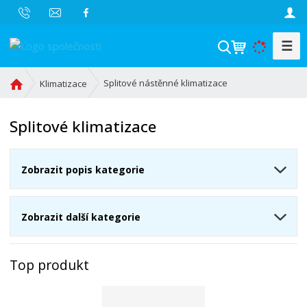
☰
V
y
h
Ú
Splitové nástěnné klimatizace
Klimatizace
l
v
o
e
Splitové klimatizace
d
d
n
a
í
t
Zobrazit popis kategorie
s
t
r
Zobrazit další kategorie
a
n
a
Top produkt