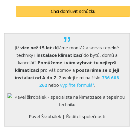
Chci domluvit schůzku
Již
více než 15 let
děláme montáž a servis tepelné
techniky i
instalace klimatizací
do bytů, domů a
kanceláří.
Pomůžeme i vám vybrat tu nejlepší
klimatizaci
pro váš domov a
postaráme se o její
instalaci od A do Z.
Zavolejte mi na číslo
736 608
262
nebo
vyplňte formulář
.
Pavel Škrobálek | Ředitel společnosti