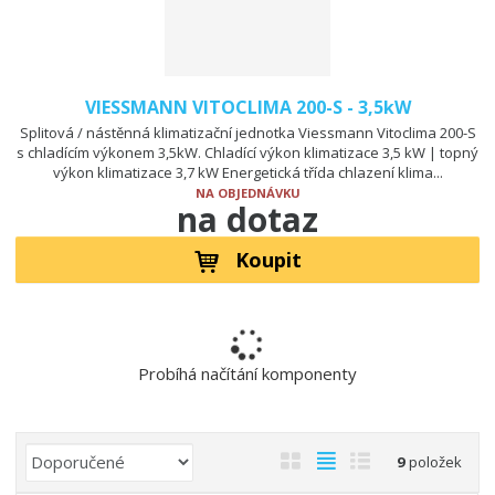
VIESSMANN VITOCLIMA 200-S - 3,5kW
Splitová / nástěnná klimatizační jednotka Viessmann Vitoclima 200-S
s chladícím výkonem 3,5kW. Chladící výkon klimatizace 3,5 kW | topný
výkon klimatizace 3,7 kW Energetická třída chlazení klima...
NA OBJEDNÁVKU
na dotaz
Koupit
Probíhá načítání komponenty
Ř
O
T
Ř
9
položek
a
b
a
á