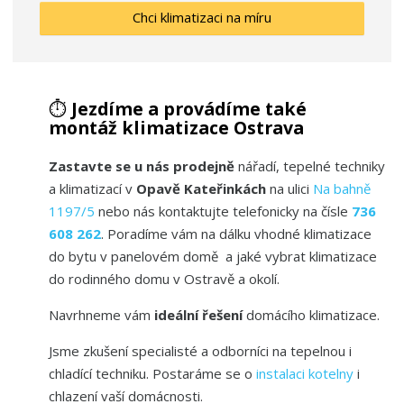
Chci klimatizaci na míru
⏱️
Jezdíme a provádíme také
montáž klimatizace Ostrava
Zastavte se u nás prodejně
nářadí, tepelné techniky
a klimatizací v
Opavě Kateřinkách
na ulici
Na bahně
1197/5
nebo nás kontaktujte telefonicky na čísle
736
608 262
. Poradíme vám na dálku vhodné klimatizace
do bytu v panelovém domě a jaké vybrat klimatizace
do rodinného domu v Ostravě a okolí.
Navrhneme vám
ideální řešení
domácího klimatizace.
Jsme zkušení specialisté a odborníci na tepelnou i
chladící techniku. Postaráme se o
instalaci
kotelny
i
chlazení vaší domácnosti.