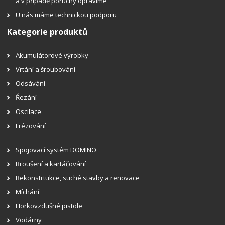
a v případě poruchy opravíme
U nás máme technickou podporu
Kategorie produktů
Akumulátorové výrobky
Vrtání a šroubování
Odsávání
Řezání
Oscilace
Frézování
Spojovací systém DOMINO
Broušení a kartáčování
Rekonstrtukce, suché stavby a renovace
Míchání
Horkovzdušné pistole
Vodárny