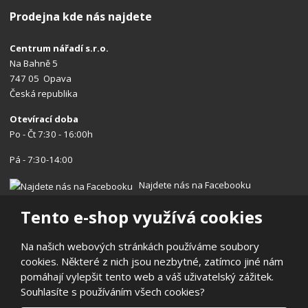
Prodejna kde nás najdete
Centrum nářadí s.r.o.
Na Bahně 5
747 05 Opava
Česká republika
Otevírací doba
Po - Čt 7:30 - 16:00h
Pá - 7:30-14:00
Najdete nás na Facebooku
Tento e-shop využívá cookies
Na našich webových stránkách používáme soubory
cookies. Některé z nich jsou nezbytné, zatímco jiné nám
© 2026, Centrum nářadí s.r.o.
pomáhají vylepšit tento web a váš uživatelský zážitek.
Prohlášení o přístupnosti
|
Ochrana osobních údajů
|
Mapa stránek
Souhlasíte s používáním všech cookies?
|
Reklamace/Vrácení