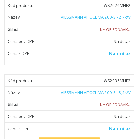
z
r
b
d
WS2026MHE2
e
á
u
k
n
VIESSMANN VITOCLIMA 200-S - 2,7kW
z
l
o
í
k
k
v
NA OBJEDNÁVKU
p
o
o
ý
r
Na dotaz
o
v
v
v
d
ý
ý
ý
Na dotaz
u
v
v
p
k
ý
ý
i
t
p
p
s
ů
WS2035MHE2
i
i
s
s
VIESSMANN VITOCLIMA 200-S - 3,5kW
NA OBJEDNÁVKU
Na dotaz
Na dotaz