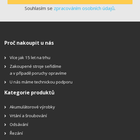
Souhlasím se
zpracováním osobních údajů
.
Proč nakoupit u nás
Více jak 15 let na trhu
Zakoupené stroje seřídíme
a v případě poruchy opravíme
U nás máme technickou podporu
Kategorie produktů
Akumulátorové výrobky
Vrtání a šroubování
Odsávání
Řezání