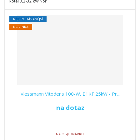
kotel 3,2-32 kW Nor...
NEJPRODÁVANĚJŠÍ
NOVINKA
Viessmann Vitodens 100-W, B1KF 25kW - Pr...
na dotaz
NA OBJEDNÁVKU