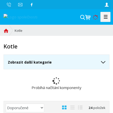
☰
V
y
h
Ú
Kotle
l
v
o
e
Kotle
d
d
n
a
í
t
Zobrazit další kategorie
s
t
r
a
n
Probíhá načítání komponenty
a
Ř
O
T
Ř
24
položek
a