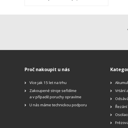
Proč nakoupit u nás
Katego
Více jak 15 let na trhu
Akumul
Zakoupené stroje seřídíme
Vrtání 
a v případě poruchy opravíme
Odsává
U nás máme technickou podporu
Řezání
Oscilac
Frézov