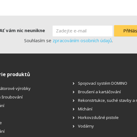
Ať vám nic neunikne
Přihlás
Souhlasím se
zpracováním osobních údajů
.
rie produktů
Spojovací systém DOMINO
átorové výrobky
Broušení a kartáčování
a šroubování
Rekonstrtukce, suché stavby a
ní
Míchání
Horkovzdušné pistole
e
Vodárny
ání