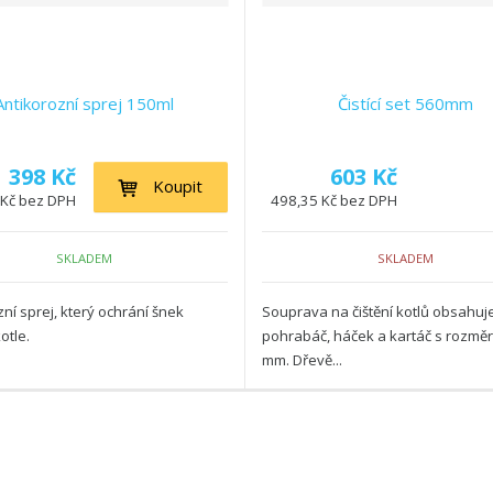
Antikorozní sprej 150ml
Čistící set 560mm
398 Kč
603 Kč
Koupit
 Kč bez DPH
498,35 Kč bez DPH
SKLADEM
SKLADEM
ní sprej, který ochrání šnek
Souprava na čištění kotlů obsahuj
otle.
pohrabáč, háček a kartáč s rozmě
mm. Dřevě...