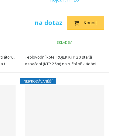
na dotaz
Koupit
SKLADEM
tilátoru,
Teplovodní kotel ROJEK KTP 20 starší
 t...
označení (KTP 25m) na ruční přikládání...
NEJPRODÁVANĚJŠÍ