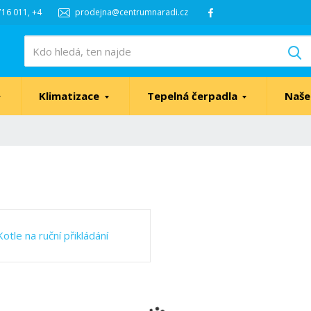
16 011, +4
prodejna@centrumnaradi.cz
V
Klimatizace
Tepelná čerpadla
Naše
Kotle na ruční přikládání