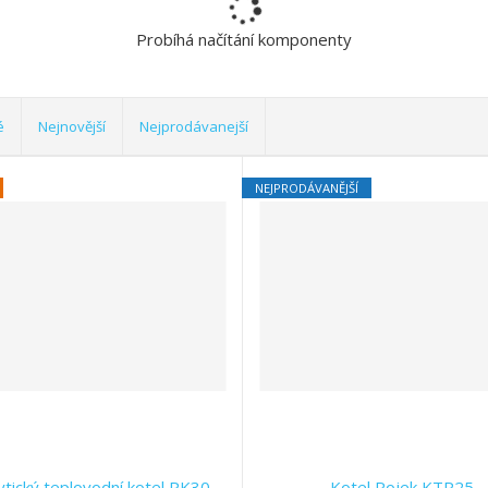
Probíhá načítání komponenty
é
Nejnovější
Nejprodávanejší
NEJPRODÁVANĚJŠÍ
ytický teplovodní kotel PK30
Kotel Rojek KTP25