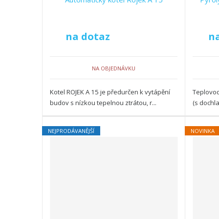
na dotaz
n
NA OBJEDNÁVKU
Kotel ROJEK A 15 je předurčen k vytápění
Teplovod
budov s nízkou tepelnou ztrátou, r...
(s dochl
NEJPRODÁVANĚJŠÍ
NOVINKA