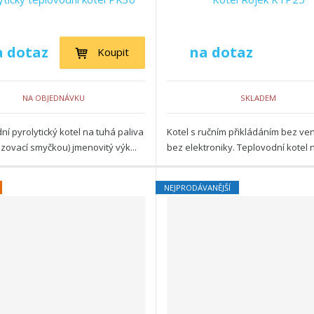
a dotaz
na dotaz
Koupit
NA OBJEDNÁVKU
SKLADEM
ní pyrolytický kotel na tuhá paliva
Kotel s ručním přikládáním bez ven
azovací smyčkou) jmenovitý výk...
bez elektroniky. Teplovodní kotel na
NEJPRODÁVANĚJŠÍ