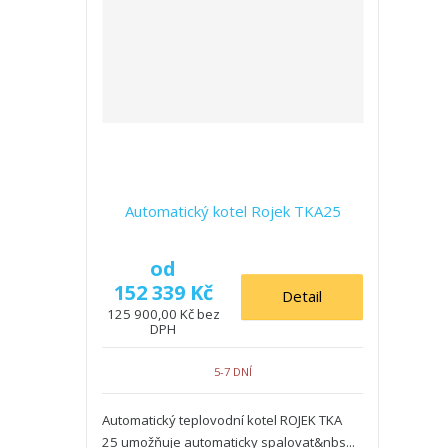
Automatický kotel Rojek TKA25
od
152 339 Kč
Detail
125 900,00 Kč bez
DPH
5-7 DNÍ
Automatický teplovodní kotel ROJEK TKA
25 umožňuje automaticky spalovat&nbs...