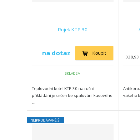
Rojek KTP 30
na dotaz
Koupit
328,93
SKLADEM
Teplovodní kotel KTP 30 na ruční
Antikoroz
přikládání je určen ke spalování kusového
vašeho k
...
NEJPRODÁVANĚJŠÍ